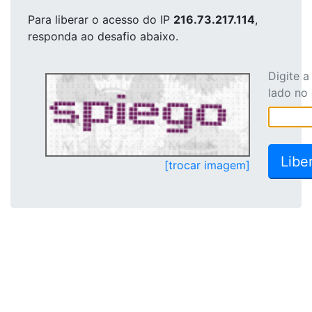
Para liberar o acesso
do IP
216.73.217.114
,
responda ao desafio abaixo.
Digite 
lado no
[trocar imagem]